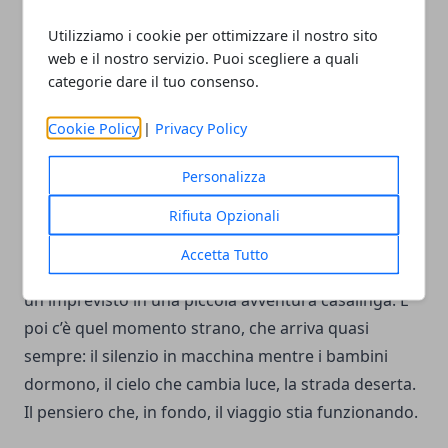
momenti di crisi. Sempre che…
Utilizziamo i cookie per ottimizzare il nostro sito
web e il nostro servizio. Puoi scegliere a quali
…non arrivi l’imprevisto
categorie dare il tuo consenso.
Perché arriva. Sempre. Un capriccio inspiegabile,
Cookie Policy
|
Privacy Policy
una febbre improvvisa, un acquazzone che blocca
l’escursione. Ma anche qui, l’adattabilità dei genitori
Personalizza
diventa la leva che regola tutto il viaggio. Spostare
un’attività al giorno dopo, rientrare prima in hotel,
Rifiuta Opzionali
restare al chiuso e improvvisare un picnic sul letto
Accetta Tutto
con i biscotti presi al supermercato può trasformare
un imprevisto in una piccola avventura casalinga. E
poi c’è quel momento strano, che arriva quasi
sempre: il silenzio in macchina mentre i bambini
dormono, il cielo che cambia luce, la strada deserta.
Il pensiero che, in fondo, il viaggio stia funzionando.