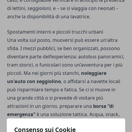
caso, è consigliabile verificare in anticipo la presenza
di lettini, seggioloni, e – se si viaggia con neonati –
anche la disponibilità di una lavatrice.
Spostamenti interni e piccoli trucchi urbani
Una volta sul posto, muoversi può essere un'altra
sfida. I mezzi pubblici, se ben organizzati, possono
diventare parte dell’esperienza: autobus panoramici,
tram storici, o funicolari sono un’avventura per i più
piccoli. Ma nei giorni più stanchi,
noleggiare
un'auto con seggiolino
, o affidarsi a navette locali
può risparmiare tempo e fatica. Se ci si muove in
una grande città o si prevede di visitare più
attrazioni in un giorno, preparare una
borsa “di
emergenza”
è una soluzione tattica. Acqua, snack,
salviette umidificate, un cambio leggero di vestiti,
Consenso sui Cookie
giochi semplici. Questo zaino sarà il salvagente nei