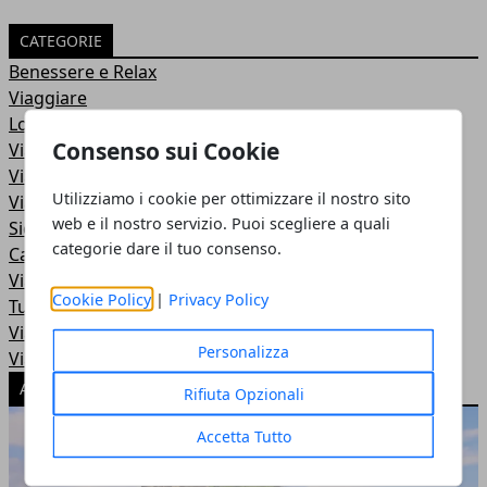
CATEGORIE
Benessere e Relax
Viaggiare
Low Cost
Consenso sui Cookie
Viaggi avventura
Viaggi natura
Utilizziamo i cookie per ottimizzare il nostro sito
Viaggi del Gusto
web e il nostro servizio. Puoi scegliere a quali
Sicurezza viaggio
categorie dare il tuo consenso.
Capitali Europee
Viaggi arte
Cookie Policy
|
Privacy Policy
Turismo sostenibile
Viaggi auto
Personalizza
Viaggi in moto
ARTICOLI POPOLARI
Rifiuta Opzionali
Accetta Tutto