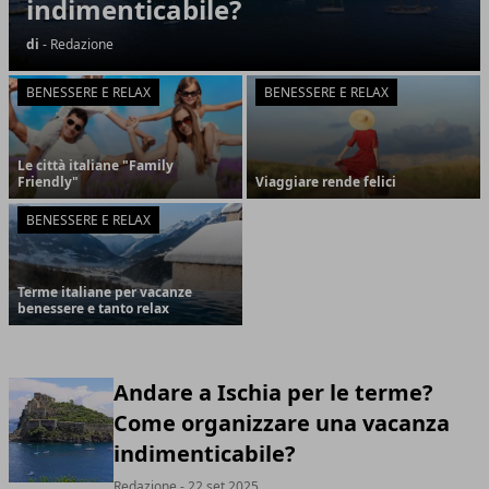
indimenticabile?
di
- Redazione
BENESSERE E RELAX
BENESSERE E RELAX
Le città italiane "Family
Friendly"
Viaggiare rende felici
BENESSERE E RELAX
Terme italiane per vacanze
benessere e tanto relax
Andare a Ischia per le terme?
Come organizzare una vacanza
indimenticabile?
Redazione
- 22 set 2025