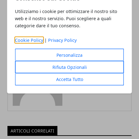
Articolo Precedente
Articolo Successivo
Utilizziamo i cookie per ottimizzare il nostro sito
Viaggiare in auto, i pro e i
I ciliegi in fiore del
web e il nostro servizio. Puoi scegliere a quali
contro
Giappone
categorie dare il tuo consenso.
Cookie Policy
|
Privacy Policy
Personalizza
Rifiuta Opzionali
Redazione
Accetta Tutto
ARTICOLI CORRELATI