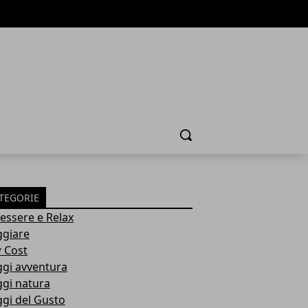
Cerca
TEGORIE
essere e Relax
ggiare
 Cost
ggi avventura
ggi natura
ggi del Gusto