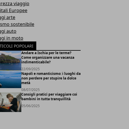
urezza viaggio
itali Europee
ggi arte
ismo sostenibile
ggi auto
ggi in moto
TICOLI POPOLARI
Andare a Ischia per le terme?
Come organizzare una vacanza
indimenticabile?
22/09/2025
Napoli e romanticismo: i luoghi da
non perdere per stupire la dolce
metà
08/07/2025
Consigli pratici per viaggiare coi
bambini in tutta tranquillità
05/06/2025