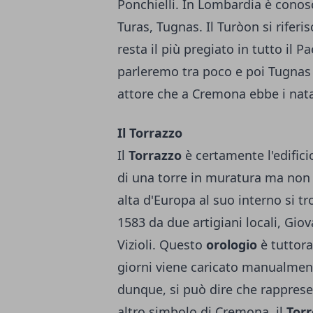
Ponchielli. In Lombardia è conosc
Turas, Tugnas. Il Turòon si rifer
resta il più pregiato in tutto il P
parleremo tra poco e poi Tugnas 
attore che a Cremona ebbe i nata
Il Torrazzo
Il
Torrazzo
è certamente l'edifici
di una torre in muratura ma non u
alta d'Europa al suo interno si t
1583 da due artigiani locali, Gio
Vizioli. Questo
orologio
è tuttora
giorni viene caricato manualmente
dunque, si può dire che rappres
altro simbolo di Cremona, il
Tor