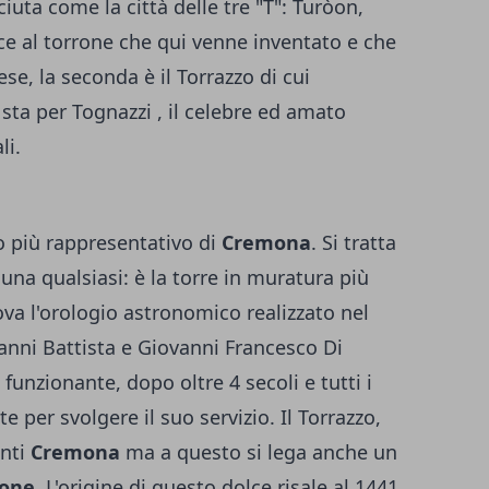
iuta come la città delle tre "T": Turòon,
isce al torrone che qui venne inventato e che
aese, la seconda è il Torrazzo di cui
sta per Tognazzi , il celebre ed amato
li.
o più rappresentativo di
Cremona
. Si tratta
na qualsiasi: è la torre in muratura più
rova l'orologio astronomico realizzato nel
vanni Battista e Giovanni Francesco Di
 funzionante, dopo oltre 4 secoli e tutti i
 per svolgere il suo servizio. Il Torrazzo,
enti
Cremona
ma a questo si lega anche un
rone
. L'origine di questo dolce risale al 1441