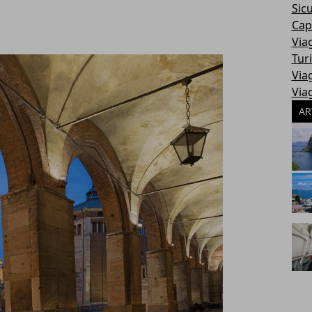
Sic
Cap
Via
Tur
Via
Via
AR