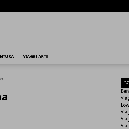
ENTURA
VIAGGI ARTE
na
CA
Ben
na
Via
Low
Via
Via
Via