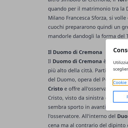
quando per il matrimonio tra la 
Milano Francesca Sforza, si volle 
cuochi prepararono quindi un gro
mandorle dandogli la forma del T
Cons
Il Duomo di Cremona
Il
Duomo di Cremona
è dedicato
Utilizzi
sceglie
più alto della città. Particolaris
del Duomo, opera del Pordenone. 
Cookie 
Cristo
e offre all'osservatore un 
Cristo, visto da sinistra dà l'imp
sembra sporto in avanti mentre 
l'osservatore. All'interno del
Du
cena ma al contrario del dipinto 