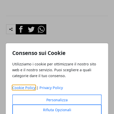
Facebook
Twitter
Whatsapp
Consenso sui Cookie
Articolo Precedente
Articolo Successivo
Alla scoperta di una
Le porte interne delle
Utilizziamo i cookie per ottimizzare il nostro sito
regione unica: la Basilicata
vostre case: scegliete il
web e il nostro servizio. Puoi scegliere a quali
vostro accesso perfetto
categorie dare il tuo consenso.
Cookie Policy
|
Privacy Policy
Personalizza
Rifiuta Opzionali
Redazione