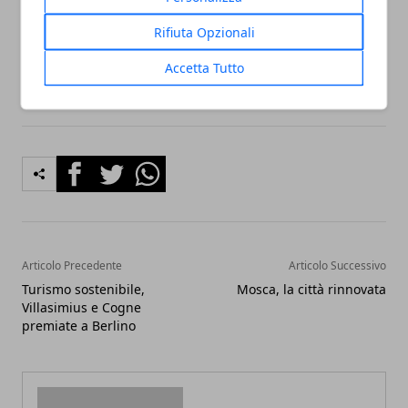
detta Chiesa Nuova con un altare sormontato da
Rifiuta Opzionali
una scultura di Arnaldo Pomodoro.
Accetta Tutto
Facebook
Twitter
Whatsapp
Articolo Precedente
Articolo Successivo
Turismo sostenibile,
Mosca, la città rinnovata
Villasimius e Cogne
premiate a Berlino