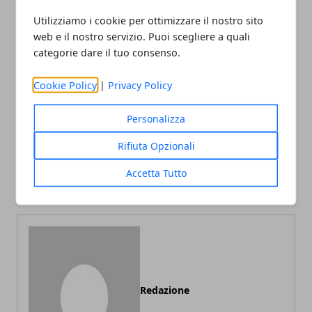
Utilizziamo i cookie per ottimizzare il nostro sito
web e il nostro servizio. Puoi scegliere a quali
categorie dare il tuo consenso.
Facebook
Twitter
Whatsapp
Cookie Policy
|
Privacy Policy
Personalizza
Rifiuta Opzionali
Articolo Precedente
Articolo Successivo
Accetta Tutto
Visitare Oslo
Visitare Isernia
Redazione