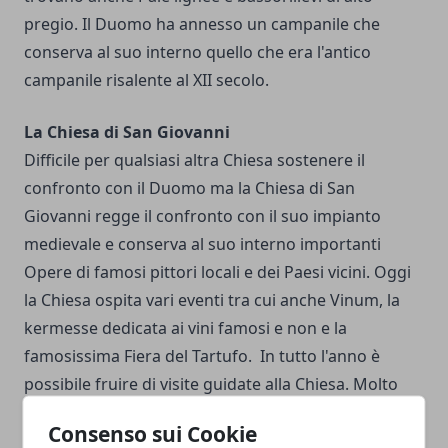
pregio. Il Duomo ha annesso un campanile che
conserva al suo interno quello che era l'antico
campanile risalente al XII secolo.
La Chiesa di San Giovanni
Difficile per qualsiasi altra Chiesa sostenere il
confronto con il Duomo ma la Chiesa di San
Giovanni regge il confronto con il suo impianto
medievale e conserva al suo interno importanti
Opere di famosi pittori locali e dei Paesi vicini. Oggi
la Chiesa ospita vari eventi tra cui anche Vinum, la
kermesse dedicata ai vini famosi e non e la
famosissima Fiera del Tartufo. In tutto l'anno è
possibile fruire di visite guidate alla Chiesa. Molto
altro c'è da vedere ad Alba e lo lasciamo alla tua
Consenso sui Cookie
scoperta passeggiando tra le vie della cittadina.