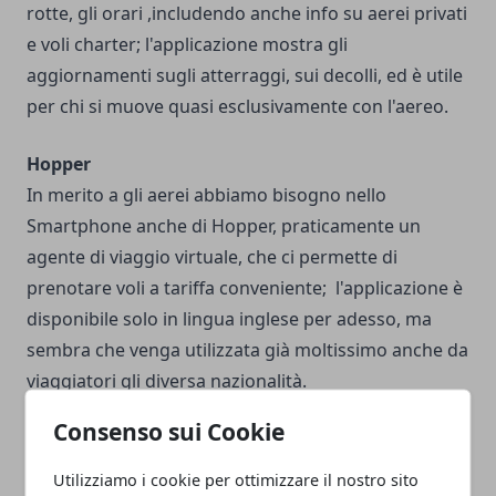
rotte, gli orari ,includendo anche info su aerei privati
e voli charter; l'applicazione mostra gli
aggiornamenti sugli atterraggi, sui decolli, ed è utile
per chi si muove quasi esclusivamente con l'aereo.
Hopper
In merito a gli aerei abbiamo bisogno nello
Smartphone anche di Hopper, praticamente un
agente di viaggio virtuale, che ci permette di
prenotare voli a tariffa conveniente; l'applicazione è
disponibile solo in lingua inglese per adesso, ma
sembra che venga utilizzata già moltissimo anche da
viaggiatori gli diversa nazionalità.
Consenso sui Cookie
Kayak
L'ultima applicazione che dobbiamo ricordarci di
Utilizziamo i cookie per ottimizzare il nostro sito